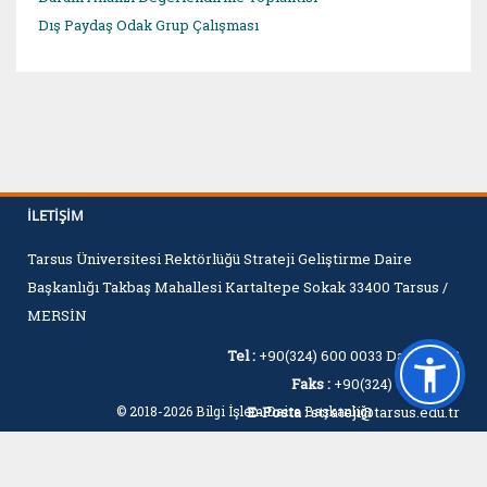
Dış Paydaş Odak Grup Çalışması
İLETIŞIM
Tarsus Üniversitesi Rektörlüğü Strateji Geliştirme Daire
Başkanlığı Takbaş Mahallesi Kartaltepe Sokak 33400 Tarsus /
MERSİN
Tel :
+90(324) 600 0033 Dahili:1403
Faks :
+90(324) 600 0060
© 2018-2026 Bilgi İşlem Daire Başkanlığı
E-Posta :
strateji@tarsus.edu.tr